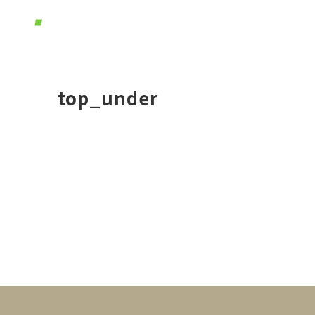
ホーム
体
top_under