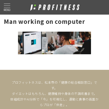
MENU
Man working on computer
プロフィットネスは、松本市の「健康の総合相談窓口」で
す。
ダイエットはもちろん、健康維持や身体の不調改善まで。
体組成計やAI分析で「今」を可視化し、運動と食事の両面か
らプロが「伴走」。