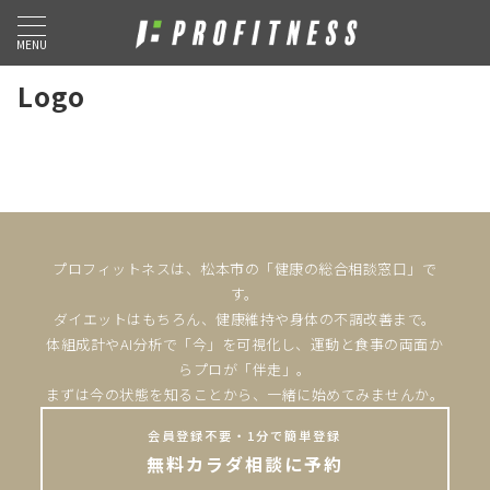
MENU
Logo
プロフィットネスは、松本市の「健康の総合相談窓口」で
す。
ダイエットはもちろん、健康維持や身体の不調改善まで。
体組成計やAI分析で「今」を可視化し、運動と食事の両面か
らプロが「伴走」。
まずは今の状態を知ることから、一緒に始めてみませんか。
会員登録不要・1分で簡単登録
無料カラダ相談に予約