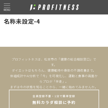
MENU
名称未設定-4
プロフィットネスは、松本市の「健康の総合相談窓口」で
す。
ダイエットはもちろん、健康維持や身体の不調改善まで。
体組成計やAI分析で「今」を可視化し、運動と食事の両面か
らプロが「伴走」。
まずは今の状態を知ることから、一緒に始めてみませんか。
会員登録不要・1分で簡単登録
無料カラダ相談に予約