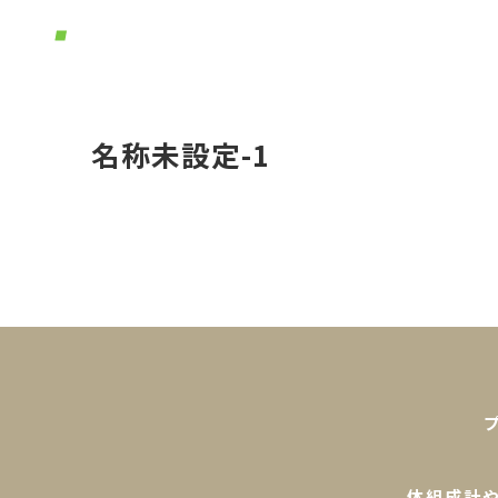
ホーム
体
名称未設定-1
体組成計