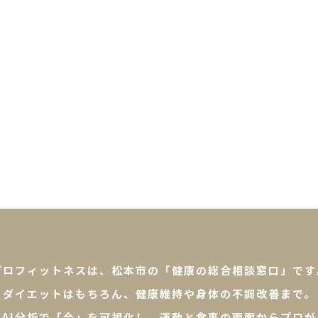
験者の感想
コース・料金
施設について
お知らせ
プロフィットネスは、松本市の「健康の総合相談窓口」です
ダイエットはもちろん、健康維持や身体の不調改善まで。
やAI分析で「今」を可視化し、運動と食事の両面からプロが