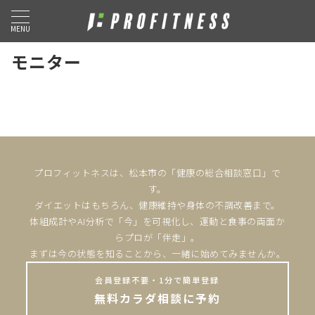
MENU
モニター
プロフィットネスは、松本市の「健康の総合相談窓口」で
す。
ダイエットはもちろん、健康維持や身体の不調改善まで。
体組成計やAI分析で「今」を可視化し、運動と食事の両面か
らプロが「伴走」。
まずは今の状態を知ることから、一緒に始めてみませんか。
会員登録不要・1分で簡単登録
無料カラダ相談に予約