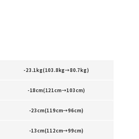
-23.1kg(103.8kg→80.7kg)
-18cm(121cm→103cm)
-23cm(119cm→96cm)
-13cm(112cm→99cm)